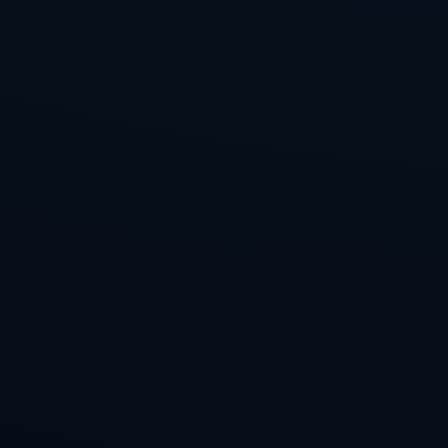
案例分析 强队如何在细节中左右淘汰赛走向
以往多届世界杯宛如一部关于“强队对决”的
奏极为接近，最终的胜负往往源于一两次成功
教练组提前针对对手防守区域进行布置、对关
左右果断撤下体能下降的边路球员，换上速度
能直接改写冠军归属。