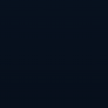
细节的隐形变量。历史上不乏纸面实力略占下风的队伍
至点球大战时，点球心理素质和门将的扑点能力会被迅
的表现、主力射手的稳定度以及守门员的身高、臂展、
强队则在点球大战中经验丰富，反复上演心理反扑，这