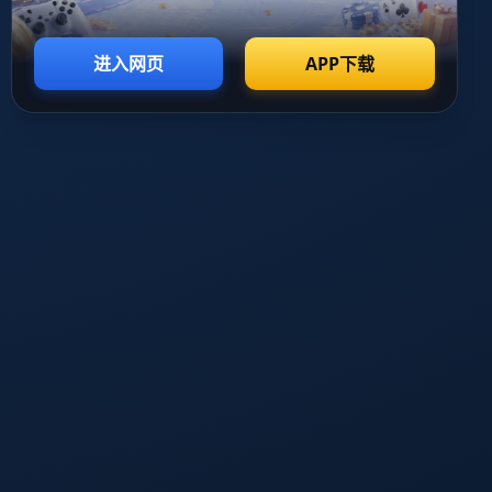
走势
一场定生死的高压对抗。强队对决不再只是纸面
名”“谁球星更多”这种直观判断，从对阵路