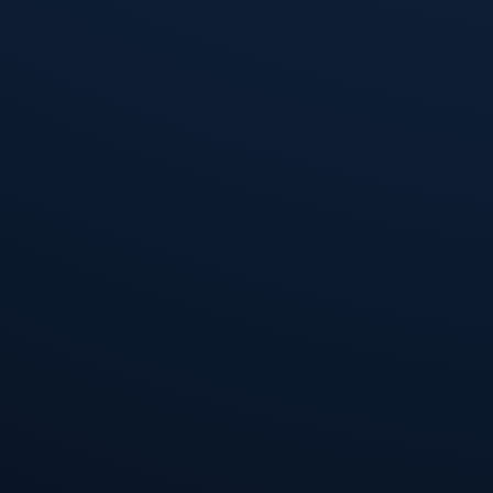
在小组赛中，豪门可以容许一定的失误，但淘