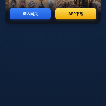
界杯预测：淘汰赛阶段强队对决
2026-07-07T20:29:06+08:00
质会突然改变——从小组赛的试探、轮换和容错，转向
合博弈。想要理性地进行世界杯预测，就必须跳出“谁更有
解淘汰赛的真实走势。