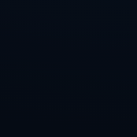
数据分析与场外因素在预测中的辅助作用