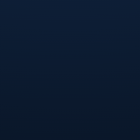
汰赛是单场淘汰制，一次防线走神就可能葬送整届赛事