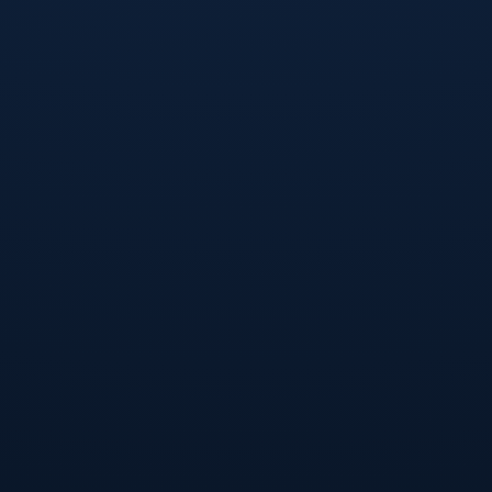
提现到账速度、赔率公开透明方面做得足够好，哪怕界
等情况，再多广告和福利都无法挽回信任。