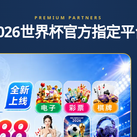
首页
关于我们
产品中心
新闻中心
联系方式