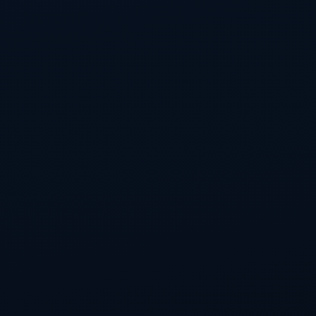
会在注册流程、充值页面、提现环节做细致的风
点也好，至少放心”。有用户提到，自己在某款
到账，事后这位用户在评论中写下“之前有点
核流程，非但不会让人反感，反而会成为加分
为理由冻结用户盈利、提现一直显示处理中却迟
的界面都只是表面工程。