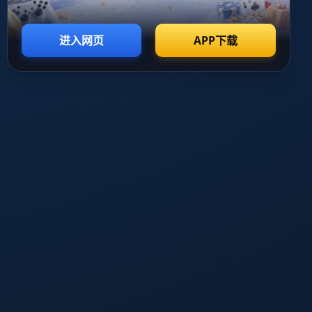
大公开
、稳不稳定、能不能安全提现。各种广告把自己
杯下注APP时，都会在搜索中输入“好用吗”
概念，而是通过用户真实体验与案例，来拆解一
、操作体验、赔率与玩法、服务与结算。整体来
常清楚，风险和便利总是并存。许多较为理性的