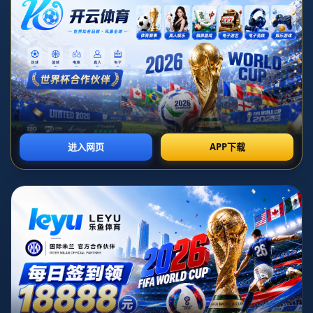
世界杯外围平台手机版与电脑版对比
2026-07-07T20:29:06+08:00
世界杯外围平台手机版与电脑版对比深度解析
随着大型赛事的临近,越来越多球迷开始关注各种世界杯外围平台,如何
在手机端和电脑端之间做出选择,成为影响观赛与投注体验的关键因素
之一。很多新手只看到“能用就行”,却忽略了不同终端在操作流畅度、
数据呈现、玩法深度以及安全防护上的差异。尤其是在世界杯这种信
息高度密集、赔率瞬息万变的场景下,选择更匹配自己习惯的终端,往往
比多注册几个账号更重要。因此,围绕“世界杯外围平台手机版与电脑
版对比”这个话题,有必要从真实使用场景出发,对两者进行系统梳理和
理性分析。