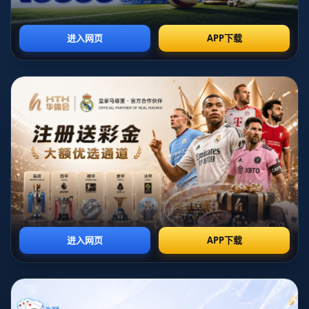
使用场景与便捷性对比
就日常体验而言,世界杯外围平台手机版最大的优势在于便携与即时
性。无论是在地铁上刷比分,还是在朋友聚会时临时想参与一单滚球,只