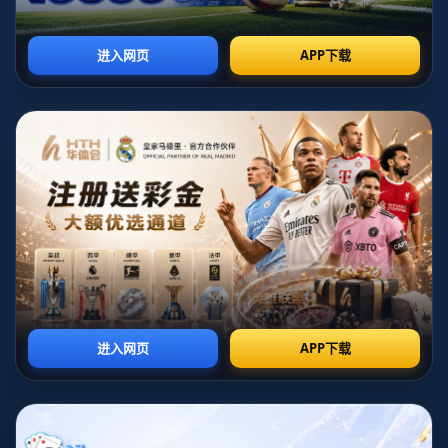
在屏幕上“读懂比赛”。
更重要的是，这种体验必须足够顺滑。世界杯节点的比分直播，拼的
就是“快”和“稳”。当传统电视信号比实时数据延迟几十秒甚至上分钟
时，一款更新迅速、推送及时的世界杯专属比分直播工具，往往会成
为球迷“提前知道进球”的秘密武器。有人甚至会一边看电视、一边盯
着手机比分，当手机弹出提示的那一刻，已经在心里预演了即将出现
的进球画面，这种反差本身，就变成了独特的观赛乐趣。
球迷专属意味着更懂你 而不是给你堆功能
在世界杯这样的大赛期间，许多平台会临时上线比分功能，但真正称
得上“球迷专属”的比分直播，需要做到既专业又亲切。专业体现在数
据维度全面、更新精准，对比分、阵容、战术变化有足够的解释能
力；亲切则意味着界面简洁、交互清晰、信息呈现有重点，不让用户
在繁杂的按钮之间迷失。
例如，在某届世界杯的一场经典小组赛中，许多球迷因为时差问题无
法看完整场直播，只能依赖手机获取关键信息。有的应用只给出比分
变化，让用户在0比0变成1比2时一头雾水；而专为球迷设计的比分直
播则会在推送中标明进球球员、助攻来源、进球方式，甚至带上简短
文字说明如“快速反击”“角球争顶”等。这种细节上的差异，直接决定