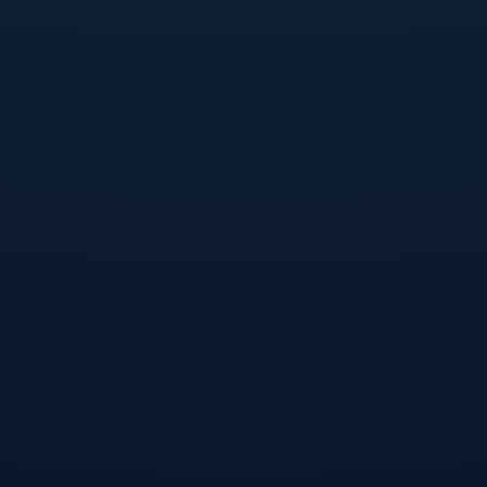
世界杯的魅力，在于任何一支球队都有机会上演黑马逆袭，任何一名
球员都有机会成为一夜成名的焦点。在这样的舞台上，高质量的比分