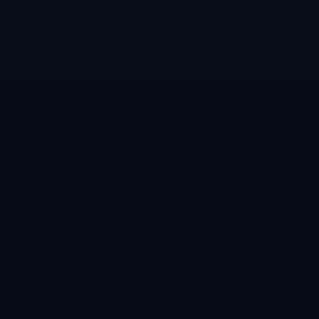
走势的脉络，在最终目睹弱队完成不可思议的逆转时，那种兴奋远超
只看到最终比分的人。比分直播在这里，成为维系球迷参与感的关键
纽带。