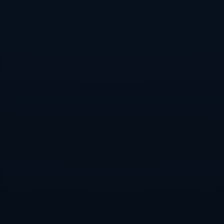
成了判断冷门的重要指标：某支强队可能已经提前出线，主帅轮换阵
容、减少主力出场时间，战意不足就让冷门空间骤然放大。淘汰赛又
是另一种情形，双方更谨慎，0比0、1比1的比分频繁出现，加时与点
球大战则将偶然性推到极致，任何一点场上细节都可能打破预测者的
设想。
第三个维度是数据与赔率的“反常表现”。理性预测并不反对参考博彩
公司数据，因为这些数字集中了市场预期与专业风控判断，但关键在
于识别“异常”。当一场比赛中，大家普遍认为热门必胜，却出现以下
特征时，就值得警惕：比如初始指数给出较高的让球，后续却不断向
弱队倾斜；又比如热门球队获胜赔率偏低，但与其真实世界排名、近
期状态相比明显“压得过头”，这往往意味着市场对热门过于乐观。冷
门方向的比分（1比1、0比1、1比0等）并非异想天开，而是在价格层
面已经显露端倪。需要注意的是，数据只是辅助，不能机械化理解，
更不能把赔率波动当成结果“剧本”。
如果结合一个典型案例，冷门判断的逻辑会更清晰。假设在某届世界
杯小组赛中，一支夺冠热门首轮对阵一支非洲球队。外界普遍预测热
门至少赢两球以上，比分预测集中在2比0、3比1、3比0。然而赛前信
息显示：热门阵中特点是传控偏慢、锋线效率一般，核心前腰刚从伤
病中恢复；对手虽然名气不大，却拥有速度极快的边锋和体能出色的