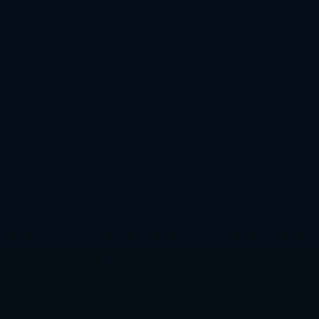
中场拦截者。更关键的是，这支热门队刚经历漫长联赛，多名球员在
赛前公开表示“还没完全进入国家队节奏”。从这些信息综合判断，这
场比赛出现小比分甚至冷门的概率就不低。若最终结果是1比1甚至热
门0比1失利，看似“爆冷”，但从战术风格、状态与心理维度回头分
析，其实是有迹可循的。