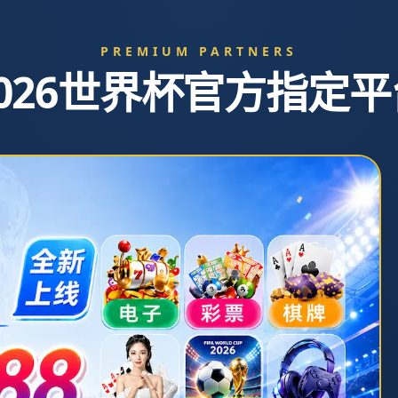
首页
关于我们
产品中心
新闻中心
联系方式