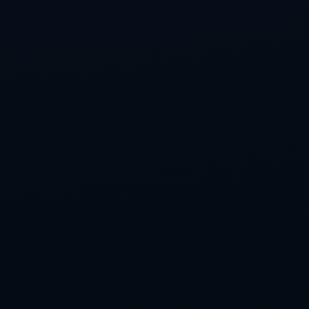
队有机会首度亮相，但传统强队的预选赛难度也