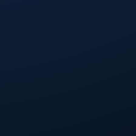
国家有机会参与举办。