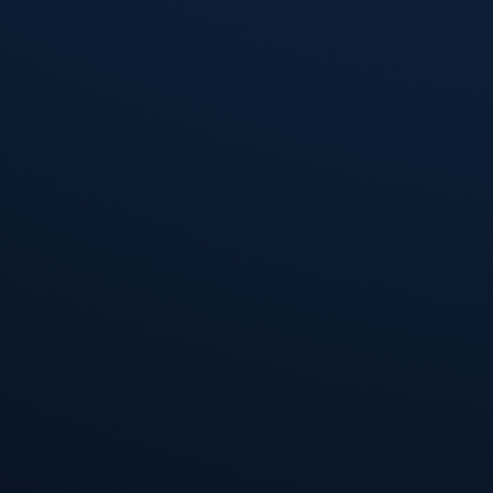
的大陆级舞台。这种模式若被证明成功，未来