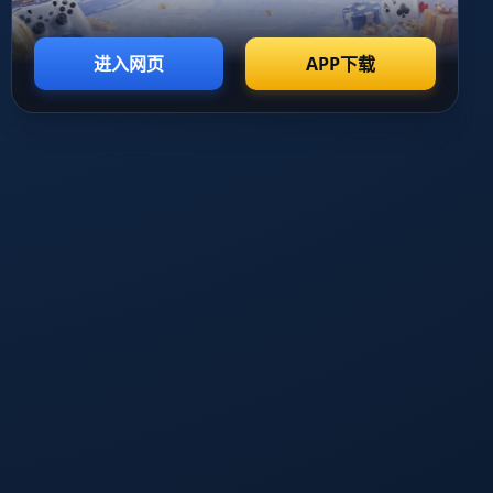
定会因一系列历史首创被铭记。这不仅是一届重
设定都会在这届世界杯被打破，从举办方式到赛
6世界杯不再只是单一国家的足球节日，而成了
主在场馆、交通、治安、环保等方面的压力，另
、安保标准上需要高度协调，才能确保球迷在多
播商、票务平台都需面对一个更复杂但更具潜力