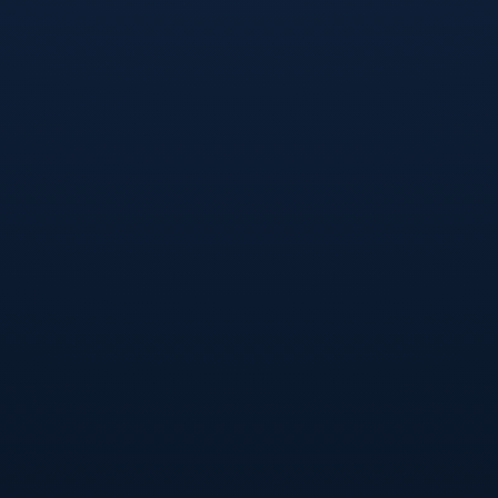
世界杯很可能走向“区域联合承办常态化”，让更多中小