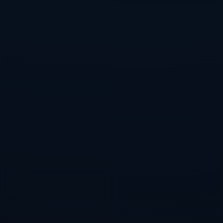
晋级最终阶段；最终阶段往往采取若干个小组的主客场循环，小组前
两名直接进入世界杯，第三名甚至第四名则在洲内进行附加赛，获胜
者再与其他大洲进行跨洲附加赛争取“最终门票”。对东亚、中亚、西
亚和东南亚诸多球队来说，规则变化的核心在于——不再是“极少数豪
强垄断名额”，而是中坚力量有了更实际的冲击目标。例如，一支长期
徘徊在亚洲前十到前十五之间的球队，以前需要接连爆冷战胜日韩、
伊朗、澳大利亚才有望出线；而在名额扩增后，只要在与同档次对手
的直接对话中保持稳定，通过排名第三或第四再去打附加赛的可能性
大幅提高，这极大提升了外围赛的整体竞争度和观赏性。