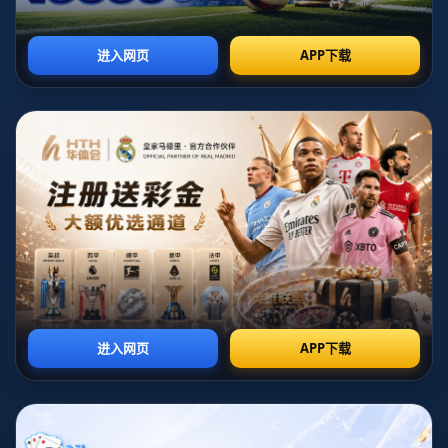
相比以往任何一届世界杯，通往2026年世界杯正赛的道路都更漫长、
更复杂，也更充满机会。随着参赛队从32支扩军至48支，外围赛晋级
规则迎来了结构性调整，从各大洲名额分配，到小组赛赛制变化，再
到附加赛路径设计，都在悄悄改变国家队的备战思路。想看懂积分榜
背后的玄机、弄清楚“多出的名额到底花落谁家”、以及弱旅是否真有
“逆袭门票”，就必须透彻解析这套全新规则。