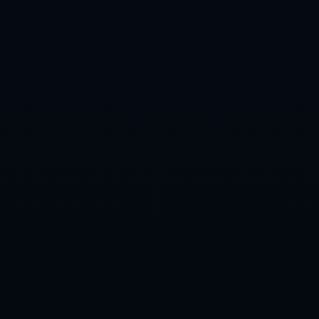
名义排名虽然高企，却低估了战术老化与动力不足的风险。而同届崛
起的克罗地亚，开赛前并非顶级热门，却凭借中场控制力与顽强精
神，硬生生打进决赛。2022年，阿根廷在首战爆冷输给沙特后，短时
间内赔率显著被调高，但通过整体心态稳定与战术调整，最终夺冠。
这两个案例都在提醒：热门球队排名只是起点，动态跟踪才是关键。
在2026年的竞猜中，如果只看赛前排名而忽视阶段性表现、伤病变化
和战术调整，就可能重复“盲信大热门”的错误。
玩家视角下的策略升级 与其追捧大热门不如拆解结构性机会
从玩家角度看，理解热门球队排名，不是为了简单地“跟风买热门”，
而是为了识别赔率被低估或高估的球队。一方面，超级热门球队的夺
冠赔率往往已经将其优势充分计入，潜在收益有限，任何意外都会放
大风险；一些处于第二梯队的球队，比如稳定打进八强却暂未夺冠的
欧洲或南美劲旅，在赛程较为有利、队内伤病可控的前提下，可能在
“打进四强”“最佳射手搭配玩法”等细分市场中更具价值。玩家可以通
过对热门排名与赔率走势的对比，寻找那些名义排名不算顶级，但数
据模型逐步看好的队伍，将其纳入中长线组合。尤其在2026这种赛制
扩军、地域优势变化明显的世界杯中，适度分散筹码，关注东道主和
新兴强队的成长轨迹，往往比一味押注单一大热门更具策略含金量。