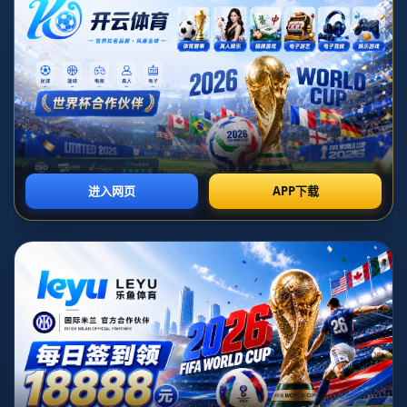
深度解析2026世界杯竞猜热门球队排名
2026-07-07T20:29:06+08:00
深度解析2026世界杯竞猜热门球队排名与走势