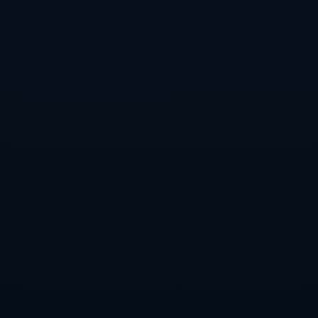
信息被窃取。用户可以查看网址前是否有锁标识，证书是否由可信机
构颁发。其次是账户风控系统，包括异地登录提醒、多设备登录限
制、异常投注行为检测、频繁操作资金时的二次验证等。这些机制看
似略有不便，却能有效减少因账号泄露、黑客入侵造成的资金损失。
若一个世界杯下注平台从不提示安全风险、不提供二步验证功能，也
鲜有密码找回和登录日志等基础安全选项，很可能在技术层面投入不
足，导致资金安全存在隐患。