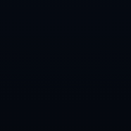
即便选择了相对可靠的世界杯下注平台，若用户自身的安全意识薄
弱，资金同样可能面临风险。常见问题包括使用过于简单的密码、在
多个平台重复使用同一账号和密码、轻信陌生“客服”或所谓“内部消
息”，甚至将验证码、身份证照片随意发送给他人。这些行为都会给不
法分子提供可乘之机。更稳妥的做法是 为资金账户设置独立且复杂的
密码、开启二步验证、定期检查登录历史、避免在公共网络环境下进
行充值和提现操作。对各种“保证稳赚”“内幕赔率”的诱惑保持警惕，
理性控制单场与总投入比例，不让情绪化操作导致资金承受超过承受
能力的风险。
综上，要回答“世界杯下注平台资金安全如何保证”这一问题，既要审
视平台的牌照监管、资金隔离、技术防护、风控规则和协议条款等“硬
条件”，也要提升自身在账户管理和风险识别上的“软实力”。只有当两
者形成合力，才能在世界杯这样高热度、高风险的赛事环境中，为自