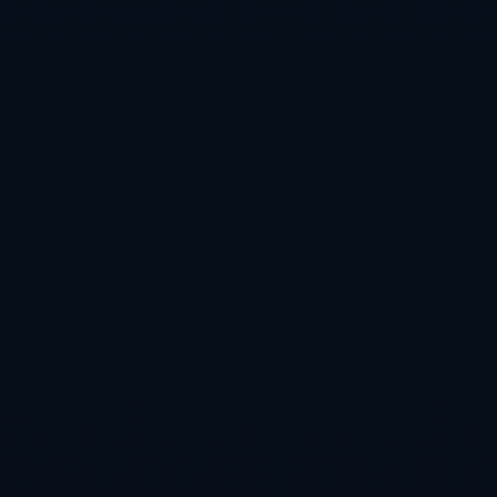
赛程与战术选择之间的互动关系
很多人习惯从纸面阵容判断出线前景 却忽略了赛程对战术选择的深刻
影响 当一个小组内存在短时间三连战或跨气候连续客场时 教练组往往
会在战术层面对某些场次进行主动取舍 例如 在客场面对实力更强的对
手时采用偏保守的五后卫阵型 将重心放在下一场主场必争战中 这种基
于赛程的战略分配 并不意味着消极 而是现实权衡的体现 同时 在面对
旅行距离较短或气候类似的对手时 一些技术型球队会更倾向于实施高
位压迫和控球战术 借助连续比赛稳定节奏 这样一来 赛程本身就成为
战术板的一部分 赛程阅读能力越强的团队 越有可能在漫长的预选赛中
减少无谓消耗 最大化关键场次产出
案例分析以某支中游球队为例的赛程抉择
以一支典型亚洲中游球队为例 假设其所在小组同时拥有一支传统强队