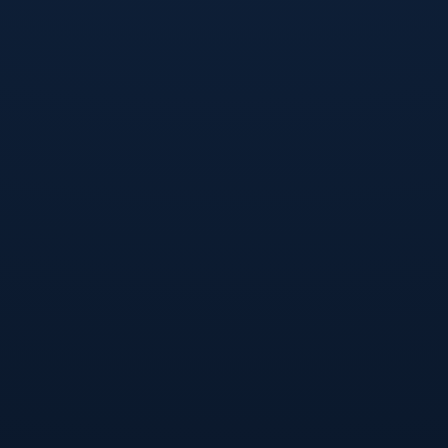
赛程之外的一大隐形考题
主客场设计与赛程密度考验
亚洲区幅员辽阔 从西亚的沙漠高温到东北亚的寒冷 再到东南亚的湿热
环境 主客场制的引入使得气候 旅程和时差全部被纳入赛程变量 例如
某些西亚球队往往善于在主场利用晚间高温和人工草皮制造对手不适
感 而东亚球队则会在秋冬主场依托低温与高强度逼抢 建立整体优势
在赛程密度较大的阶段 如连续两个国际比赛日间隔只有几天 球队需在
短时间内完成跨国飞行 适应场地和备战内容 调整不当极易在关键小组
赛中失分 从以往经验来看 那些在密集赛程里具备稳定轮换阵容和科学
恢复体系的队伍 更有机会在长线拉锯战中保持积分曲线的平滑
传统强队和潜在黑马的赛程路径
从历届世预赛表现来看 日本 韩国 澳大利亚 伊朗 沙特等队通常会在小
组赛阶段占据主动 但在赛程设置上 他们同样面临不小压力 举例来说
若在分组中同时遭遇客场远距离飞行与连续强强对话 即便是传统强队
也可能陷入短期积分被动 这时如何在赛程中期通过主场连战抢分完成
自我修正就显得尤为重要 相对而言 一些新兴力量如越南 泰国 乌兹别
克斯坦以及西亚的卡塔尔 伊拉克等队 则更可能在特定赛程窗口内扮演
搅局者角色 例如 在强队赛程最密集的十月和十一月安排主场对决 利
用对手轮换和体能下滑 打造高概率爆冷场次 这种赛程层面的微妙平衡