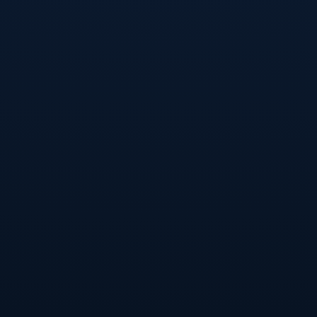
也增加了亚洲区世预赛的观赏性和不确定性
关键比赛时间段与出线形势推演
从整体时间轴来看 世预赛的小组前半程通常以试探和磨合为主 教练会
根据前几场的对手强弱和赛程安排进行阵容和战术调整 真正决定命运
的往往是中后段特别是最后三轮 在这个阶段 赛程安排往往会出现强队
集中对话和直接竞争对手连环对碰的情况 例如 小组前两名的争夺战很
可能被置于末轮 使得竞争悬念保持到最后一刻 对于积分中游的球队来
说 赛程中那些面对同级别对手的主场比赛基本都被视作必须拿下的六
分大战 如果在这些节点出现意外掉链子 即便此前爆冷击败过传统强队
最终出线希望也会大打折扣 因此 解读2026世界杯外围赛亚洲区赛程时
不能只看对手名字的强弱 更要关注关键时间段内对手组合的连续性