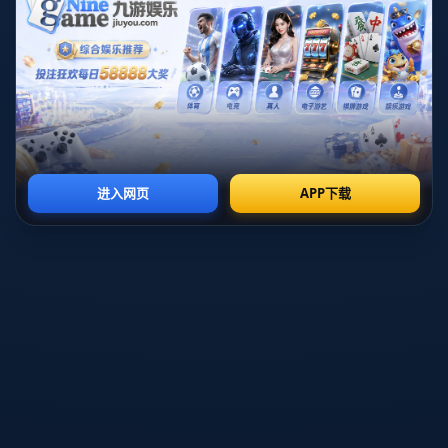
谨慎看好强队胜出但不看好大比分。最终给出的推荐可能是“强队小
胜”或“总进球数偏小”，这种从数据到判断的透明过程，有助于用户理
解：结论并不是拍脑袋做出的即时灵感，而是建立在可检验的依据之
上。
案例分析 每日推荐如何避免“情怀坑”
世界杯竞猜中最常见的情绪陷阱之一，就是所谓的“情怀押注”。例
如，有球迷习惯性地高看自己多年的主队，无视其真实状态。曾经有
一场经典小组赛，某热门豪门在前两轮表现疲软，而平台专家在每日
推荐中明确提示：从体能数据、跑动距离和对抗强度来看，这支球队
明显受制于状态下滑，尤其在下半场的防守专注度下降尤为明显。专
家因此给出的建议是：不宜盲目追捧豪门取大胜，可以关注下半场被
对手创造机会的风险。结果比赛中豪门果然被对手顽强逼平，许多只
凭“信仰”下注的人损失不小，而参考了权威专家解读、选择更为保守
盘口的用户则有效降低风险。这个案例说明，每日推荐的价值，不仅
在于指出“可能的正确答案”，更在于帮你识别并规避因情绪产生的错
误选择。
理性参与 让每日推荐成为“辅助工具”