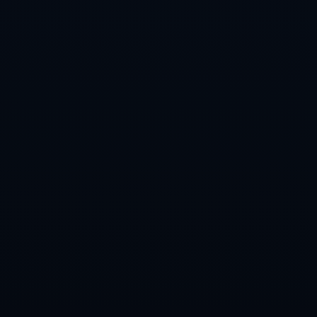
级结果的极端随机性。
从竞技角度看，种子队制度并非绝对保护。即使被分在相对有利的小
组，强队依旧可能因客场环境、赛程密集、关键伤病等因素翻车。历
史上就有世界冠军级别球队折戟外围赛，像某欧洲传统强队就曾在看
似轻松的小组中连续爆冷，最终无缘正赛，这恰恰凸显出外围赛赛制
在“保护强队”和“保留不确定性”之间的微妙平衡。
典型案例分析 从冷门出局看规则影响
以某届世界杯亚洲区外围赛为例，某支在亚洲范围内颇具竞争力的球
队在第二阶段分组赛表现中规中矩，但在末轮因净胜球劣势被对手挤
出直接晋级名额，只能进入附加赛。由于附加赛采用主客场制，对方
在首回合取得两球优势，第二回合该队即便主场取胜，也因总比分落
后无缘洲际附加赛。如果当时规则是单回合淘汰赛，或是名额更多的
大组循环，结局可能截然不同。这一案例体现出赛制本身就在塑造竞
争环境：净胜球优先排序放大了每场比赛“多进一个球”的价值，而两
回合附加赛则更偏向综合实力较厚的球队。
某届欧洲区外围赛中，一支传统强队在小组赛阶段遭遇伤病潮，客场
屡屡丢分，最终以小组第二身份进入附加赛。按旧规则，这种情况往
往会被认为是“灾难”；然而附加赛抽签机制同样设有种子保护，使其
避免在首轮就遭遇最强对手。结果该队在两回合中稳健发挥，以总比