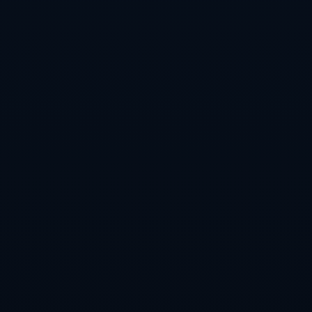
心理层面的成长 不是害怕输球而是学会算账
值得关注的另一大变化 是这支U23国足在心理层面展现出的比赛掌控
感 往年青年队面对强队时 常常要么过于紧张 频频出现低级失误 要么
在开局阶段被对手带乱节奏 导致心态提前崩盘 而本场对阵澳大利亚的
比赛中 球员在多数时间里都能保持冷静 在陷入对抗劣势时选择简化处
理 在获得控球机会时又敢于通过短传尝试组织
这种变化不仅来自技术战术训练 更来自对形势的把握 小组第二仍可晋
级意味着球队有一定容错空间 在清楚了解积分形势的前提下 球员会更
容易接受教练组制定的务实策略 这不是所谓的胆小怕输 而是在多场比
赛的长周期中学会算账 知道什么时候该全力一搏 什么时候该稳住局面
把主动权留在后续比赛中
心理韧性的提升还体现在面对对方高强度冲击时的反应 当澳大利亚在
最后20分钟加快攻势 尝试通过连续高球与远射撕开中国队防线时 我方
门将与后卫线并未出现明显慌乱 反而在几次连续解围后逐渐找到节奏
通过拉长界外球发球时间 控制定位球准备节奏等方式 对比赛进行适度
“降温” 这种节奏管理能力 在以往的U23比赛中并不多见
案例对比 从以往出局到如今小组出线