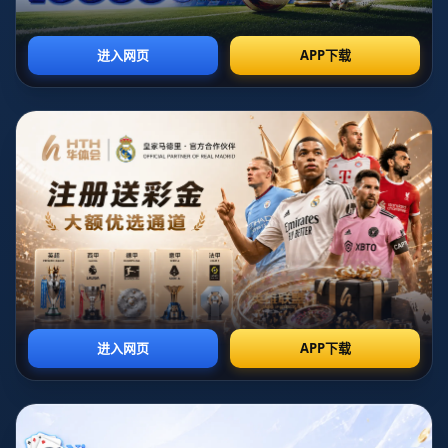
稳守住底线 比盲目压上博取一球要现实得多
具体到比赛过程 中国队在上半场更多选择中后场稳守通过短传与转移
消耗澳大利亚队的冲击力 这与以往一味长传冲吊的粗糙打法已经有了
明显区别 教练组显然对比赛做过细致预案 在关键场次中宁可牺牲部分
进攻空间 也要确保防线不被对手突然打穿 这是一种结果导向下的战术
克制 也是年轻球员在大赛中学会的第一课 不是每一场比赛都需要浪漫
主义 有时务实才是走得更远的前提
零封澳大利亚背后防守体系的成形
如果说0比0令人惋惜 那么零封澳大利亚本身就值得被肯定 要知道在
U23层面 澳大利亚队向来以对抗强 冲击力足见长 一旦被其前场逼抢与
高位压迫拖入节奏 很多球队都会在30分钟后开始体能下滑 防线出现松
动