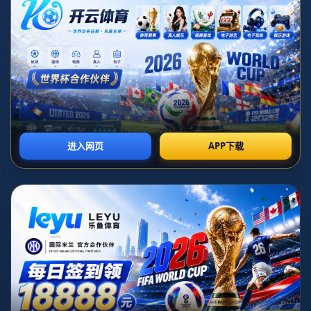
U23亚洲杯预选赛 - 中国队0比0澳大利亚队 小组第二晋级决
赛阶段
2026-07-07T20:29:06+08:00
U23国足闯关成功背后防守与心态的双重蜕变
当终场哨声吹响在U23亚洲杯预选赛的赛场上，中国队与澳大利亚队
的比分定格在0比0，这不仅仅是一场平局的结果，更是一张来之不易
的决赛阶段入场券。很多球迷原本期待的是一场酣畅淋漓的胜利，却
在略带遗憾的情绪中突然意识到 这支U23国家队在悄悄完成一场关于
防守体系和心理韧性的升级。小组第二晋级 看似平淡的字眼背后 实则
折射出中国青年足球在节奏掌控 比赛阅读以及团队协作上的微妙变化
这才是本场比赛最值得被放大和讨论的地方
从必须取胜到理性求稳 小组第二晋级的现实选择
围绕这场0比0的焦点 很多人第一反应是进攻端不够犀利 破门乏术 甚
至用进攻疲软来形容U23国足 但如果把比赛放在整个预选赛的背景下
去审视 就会发现教练组与球员做出的其实是一种更为理性的选择 小组
第二晋级决赛阶段意味着球队在积分形势上留有空间 一场能够确保不
败的平局 在面对身体对抗能力强 节奏转换速度快的澳大利亚队时 求