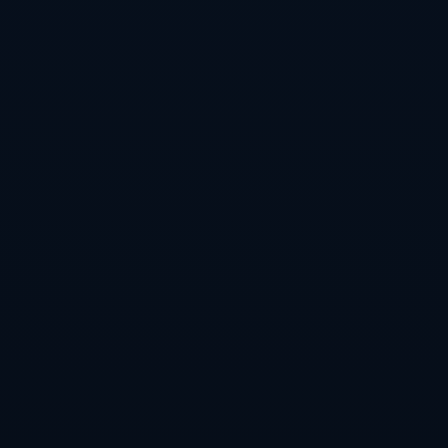
当然 单从比分来看 0比0也暴露出U23国足在进攻层面的短板 在整体更
加注重防守稳固之后 如何在不破坏防线平衡的前提下打出质量更高的
进攻 是这支球队在晋级决赛阶段后必须面对的问题
从比赛中可以看出 中国队在前场组织阶段更多依赖边路推进 倚靠边锋
和边后卫的速度寻找传中机会 但在真正进入到威胁区域时 传中质量
以及禁区内的抢点协调并不理想 很多看似不错的边路突破 最终以无效
传中或被对手后卫提前解围告终 这说明球队在最后一传和禁区前沿的
细腻处理上仍欠火候
举一个典型的场景 当下半场中国队通过中场拦截打出一次快速推进时
前锋与前腰在跑位上出现了轻微的重叠 导致传球线路被挤压 本来有机
会形成三打二的良机 最终只能匆忙在边路起球 后点又无人包抄 这样
的细节在比赛中反复出现 反映出球队在前场配合上还停留在相对直线
化的思路 尚未形成足够成熟的多点牵制与无球跑动体系
因此 这场0比0不应该被简单理解为攻击乏术 而是提醒球队 在已经具
备一定防守基础的前提下 如何把训练内容进一步细化到局部小配合 通
过增加前场三角站位 频繁的小范围撞墙配合 来激活中路渗透的可能性
若不能在决赛阶段前完成一定程度的进攻升级 仅靠防守很难在淘汰赛
走得更远