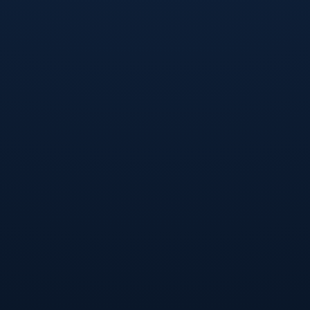
量，迫使对手出现主动失误。特别是在关键比分阶段，
球”或“站不稳位”，再一锤定音。比分胶着时，她的发球
，牢牢把控住局面。