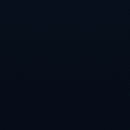
在背水一战的心态下频频搏杀，双方一度战成高比分拉
的一面：没有被对手的情绪带动，而是通过延长回合、提
打开角度，随即上步用正手大角度斜线完成终结，赢下一
佳的心理素质和比赛掌控力。
成熟，是她顺利挺进八强的根本原因。一方面，她的反
和近台之间的切换极为流畅，让对手很难找到针对性突
换和相持攻坚战中提供了坚实支撑。她在步伐移动上的
有针对性的日常训练基础之上。