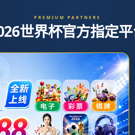
首页
关于我们
产品中心
新闻中心
联系方式