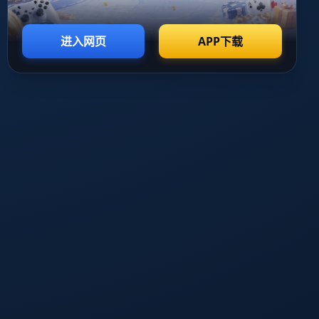
人民幣527萬.
**10億韓元（折合人民幣約527萬元）
過去一年的比賽中，不僅在防守端表現沉穩，還
的全能選手。
進能力的球員向來是各大球隊的重要補充。而姜