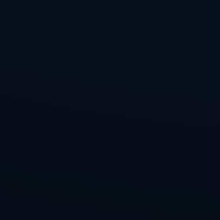
---
### **北京國安重建布局的重要一環**