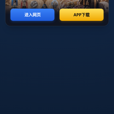
盟北京國安轉會費為10億韓元 折合
2026-07-07T20:29:06+08:00
韓元轉會費紀錄**
：韓國球員姜祥佑正式加盟中超球隊北京國安，轉會費高達
也表明了北京國安對補強球隊實力的堅定決心。
球員，一直以穩定的表現和多功能戰術價值著稱。他在
作讓球迷熟悉了一個*有速度、有技術、戰術素養出色*
面性和即戰力。在現代足球中，具備邊路突破和持球推