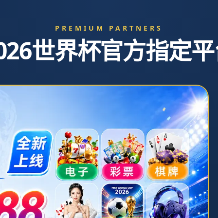
首页
关于我们
产品中心
新闻中心
联系方式