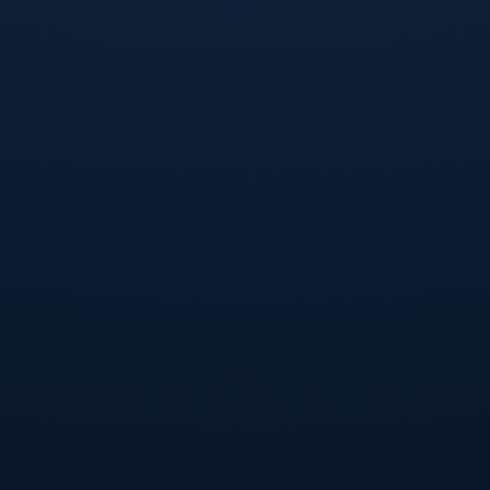
京國安對未來重新衝擊中超冠軍的雄心。