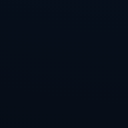
**热刺**与*西汉姆联*的伦敦德比同样不容
局。在第65分钟时，西汉姆联虽然凭借犯规