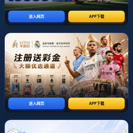
精准传球后冷静推射，将球送入球网。这粒关键进球不仅显示了莫雷
诺作为核心球员的敏锐嗅觉，也暴露了亚泰在防守体系上的一丝缝
隙。