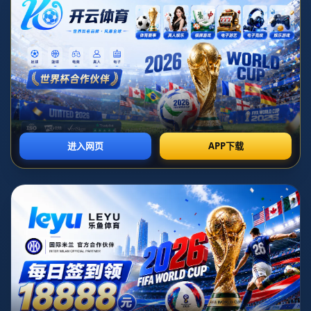
足協杯1／8決賽長春亞泰0-2上海申花 莫雷諾破門敦比亞建
功.
2026-07-07T20:29:06+08:00
**足协杯1/8决赛：长春亚泰0-2不敌上海申花，莫雷诺、敦比亚强势
建功**
作为中国足坛的焦点赛事之一，足协杯激战正酣。在1/8决赛中，长春
亚泰坐镇主场迎战实力强劲的上海申花。一场巅峰对决最终以申花2-0
获胜告终，展示了这支老牌劲旅在关键比赛中的强大统治力。这场比
赛中，莫雷诺与敦比亚的突出表现为球队锁定胜局，也让申花球迷看
到了他们在本赛季争冠路上的潜力。
### **精彩对决：从一开场便拉满的激烈氛围**
比赛一开始，长春亚泰便通过密集防守和果断的反击尝试抢占先机。
作为中超防守体系较为严密的球队，亚泰本场的策略是显而易见的：
全力挫败上海申花的进攻并寻找反击机会。而上海申花方面则表现出
更具侵略性的战术打法，未给对手太多喘息空间。
**上半场第27分钟，上海申花队长莫雷诺率先打破僵局。** 在一次精
彩的中场调度后，申花球员成功撕开了亚泰的防线，莫雷诺接到队友