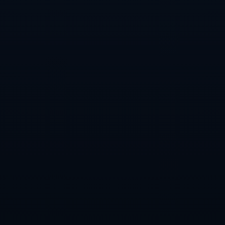
在即将到来的对阵阿森纳的比赛中，**雷吉隆可能将首次亮相**。这
场比赛对曼联来说意义重大，球队急需一场胜利来提升士气和联赛排
名。雷吉隆如果能够出场，他在防守中的稳健表现和助攻能力将使曼
联的左路进攻更加立体化。