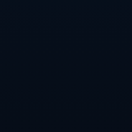
*。尽管如今的英超前锋往往依赖于速度和技术，但费迪南
习的楷模。这种不同风格的对比，不仅彰显了费迪南德的历