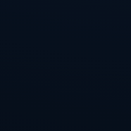
在莱斯·费迪南德的职业生涯中，他不仅效力于
次转会，不仅是新的开始，更是他用自己实力
像。
费迪南德在英超的**进球数据**也为他进入
进球。这些数据不仅反映了他的个人能力，也