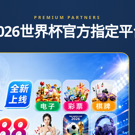
首页
关于我们
产品中心
新闻中心
联系方式