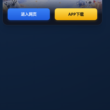
德.
和出色的职业生涯赢得了无数球迷的喜爱。作为
顶尖前锋中的地位。费迪南德以**出色的头球能
卡斯尔联队的高效表现**，帮助球队在英超联赛