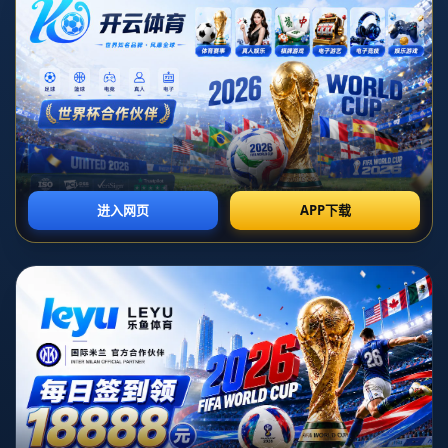
利馬因腳傷將接受第二次手術，預計缺陣至明年.
2026-07-07T20:29:06+08:00
**利马因脚伤将接受第二次手术，预估休战至明年：深度解析运动员
伤病恢复之路**
在职业体育领域，高强度的比赛对运动员的身体提出了极高的要求，
但伤病则成为竞技生涯中无法回避的难题。近日，利马这位备受关注
的优秀运动员因脚部伤势将接受第二次手术的消息令广大球迷揪心。
根据官方消息，此次恢复期可能会延续至明年。这不仅是对利马个人
职业生涯的一次重大考验，更引发了人们对运动员伤病管理和恢复的
广泛关注。
### 利马受伤回顾与手术背景