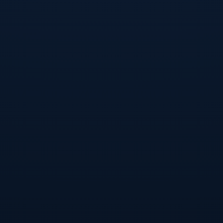
瞩目的赛事中，各大球队将如何角逐冠军之位？每一场比赛又将带来
怎样的惊喜与故事？
首先，让我们着眼于赛程安排，这不仅牵动着球队的战术部署，亦是
球迷规划观赛时间的指南。**英格兰足球冠军联赛**以其赛程紧凑、
对决激烈闻名，每一个赛季都是对球队实力与智慧的综合考验。与往
年相比，本赛季的赛程是否有新的变化？这些变化又将如何影响整个
赛季的走势？
**亮点之一：传统豪强的角逐**