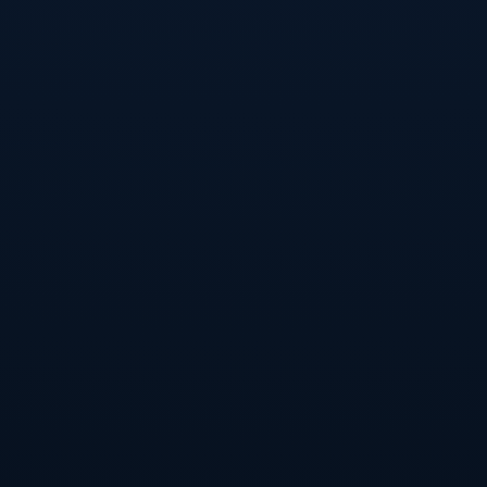
現出他在傳球和場上指揮以及帶動隊友方面的重要價值。*36分代表穩
定輸出，5籃板增強球權爭奪，7助攻則是全場球隊聯動的支點*，這讓
勇士整體進攻更具多樣性。
---