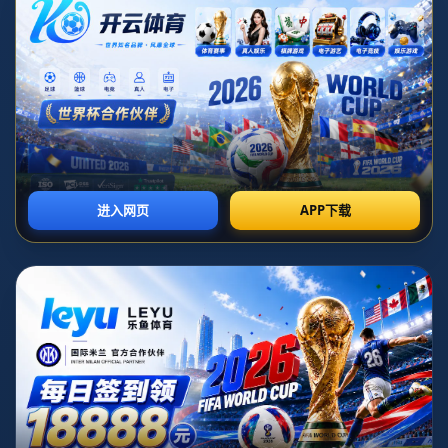
庫裏36+5+7兩記關鍵三分顯神威 切特傷退 勇士力拒雷霆30分
逆轉.
2026-07-07T20:29:06+08:00
**庫裏36+5+7顯核心價值 勇士力拒雷霆逆轉突襲**
籃球場上從不缺少傳奇，而當談到關鍵時刻的強勢表現，斯蒂芬·庫裏
無疑是近十年來NBA最閃耀的名字之一。在勇士與雷霆的一場激烈交
鋒中，庫裏再一次展現了作為超級巨星的領袖能力，以**36分、5籃
板、7助攻**的全能數據帶隊完成一場充滿波折的比賽，同時也讓雷霆
一度接近的**30分大逆轉希望化為泡影**。這場比賽，不僅見證了勇
士抵抗壓力完成勝利，更給整個聯盟帶來一份強有力的宣言：庫裏與
他的勇士還能翻江倒海。
---
### **關鍵時刻，庫裏的天賦盡顯**