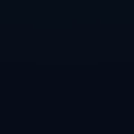
比分差距。相較之下，雷霆雖然內線得分優勢明顯，但由於貿然嘗試
射程之外的拉桿投籃以及部分失誤，最終錯失了部分關鍵回合。此
外，多次倉促進攻讓雷霆無法完成致命一擊。
案例地對比這樣一場比賽，其他年輕球隊如火箭或魔術等，也可以從
中汲取寶貴經驗：如何應對背水一戰時的心態失衡問題，以及如何在
追分高潮中保持效率。