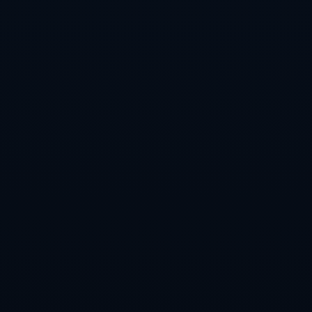
### **案例分析：约翰斯通的潜在价值**
约翰斯通无疑是一个高性价比的选择。以去年曼联以5500万英镑购买
安德烈·奥纳纳为例，精英门将的价格正在逐年攀升。而对于西汉姆联
或其他中下游球队来说，用1000万英镑的预算购入一名在英超久经考