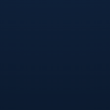
作为一名成熟的英超门将，萨姆·约翰斯通早已经用自己的表现证明了
他的实力。在效力于水晶宫期间，他以出色的反应速度和稳定的扑救
能力赢得了球队的信任。尤其是在今年的表现中，他在多场关键比赛
中力挽狂澜，为水晶宫争取宝贵的积分。**数据统计显示，约翰斯通
本赛季场均扑救次数达到3.4次，扑救成功率高达78%，位列联赛门将
前列**。
此外，他丰富的英超经验以及高效的发挥，使得许多需要提升门将位
置的球队将目光投向了这名31岁的老将。对于一家想要稳固后防或摆
脱降级困境的球队来说，一位经验丰富且状态稳定的门将无疑是最值
得投资的选择。而这也正是为什么西汉姆联和埃弗顿等球队对约翰斯
通表现出浓厚兴趣的原因。