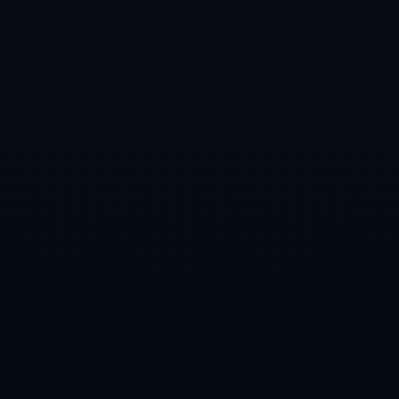
验的门将，不仅能够迅速提升战斗力，还极大降低了转会风险。
此外，曾效力于伯明翰和西布朗的经历更让约翰斯通熟悉不同战术体
系的变化，他的适应能力将是买家的另一重要考量因素。对于四支关
注他的英超俱乐部而言，这种即插即用的不确定性是极为珍贵的。
综上所述，**约翰斯通的转会是否能够完成，更多牵动的是英超门将
市场的格局变化**，而水晶宫的这笔交易，也可能成为其他俱乐部效
仿的典范，进一步激活冬季转会市场的活力。