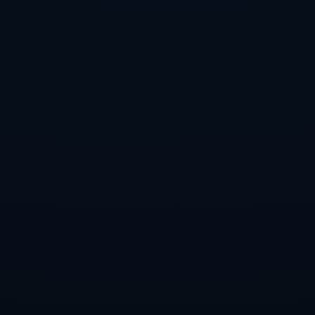
**总之，埃丁的去留不仅影响着拜仁的未来，亦可能改变阿贾克斯等
队的竞技布局**。各大俱乐部为争夺这位天赋异禀的球员展开的旷日
持久的竞赛，最终将如何落幕，仍需时间验证。但可以确定的是，未
来无论埃丁身披何队的战袍，他的***足球之路***必定精彩纷呈。