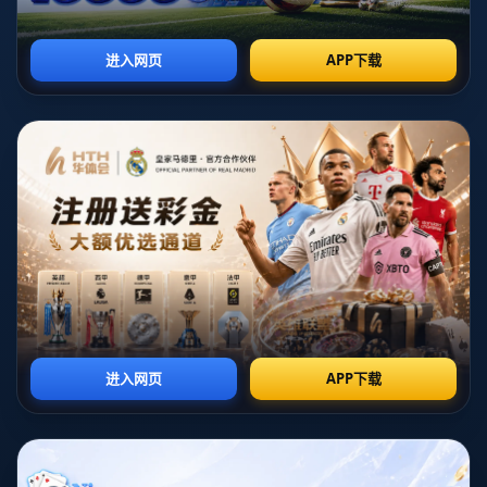
于巴塞罗那的德容以及尤文图斯的德里赫特都是从阿贾克斯青训系统
中走出的明日之星。**这种优良的培养计划无疑对埃丁具有很大的吸
引力**，可以为他的成长提供良好的环境与广阔的舞台。
当然，拜仁慕尼黑也不愿轻易放走这样一位未来的“基石”球员。考虑
到与潜在竞争对手在赛场上的较量，拜仁正努力通过提供新的合约来
表达留住埃丁的诚意，并正在商议更多上场机会以促进其成长。**拜
仁的这一步棋在于通过展现自己对未来的坚定信念，努力稳固球队的
长期竞争力。**
仔细分析，埃丁目前的境况可以对比若干年前的拜仁球员大卫·阿拉
巴。当年在合同比较胶着的情况下，阿拉巴选择续约留队，最终成长
为球队的中坚力量，并帮助拜仁获得了多个荣誉。这种长期投入发展
年轻球员的战略，使得拜仁持续保持在欧洲顶级足球俱乐部的行列。