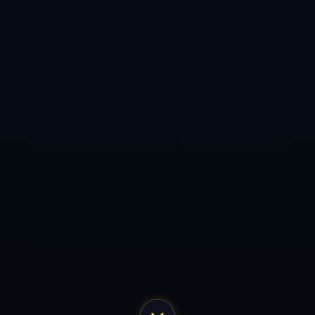
巴西世界杯大名單內馬爾領銜 9前鋒有7名首次參加世界杯.
姆希塔良米蘭德比戰表現出色 國米準備展開續約談判.
友情链接
栏目导航
联系我们