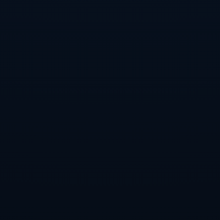
可，也是对他的团队贡献与领袖魅力的礼赞。对任何职业运动员来
说，这样的评价无疑是一种无上的荣誉。