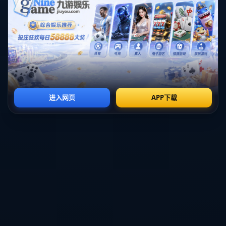
---
### **“享受”背后的深意：字母哥的无私性格**
波蒂斯用“享受”这个词来形容与字母哥的合作，显然不仅仅局限于比
赛本身。在场下也有很多例子足以说明字母哥的无私和领导风范。据
球队内部人士透露，字母哥经常关心每一位队友的状态，鼓励年轻球
员在场上大胆表现。这种领袖气质，让雄鹿的更衣室氛围格外融洽。
更为特别的是，字母哥从不追求个人数据的浮夸，而是将胜利放在第
一位。他甚至愿意为了球队利益牺牲自己的出场时间或球权分配。例
如，在一些关键比赛中，他会主动吸引对手的包夹防守，为队友创造
更多出手机会。这种无私的态度，无疑是波蒂斯所称赞的“让队友们更
加轻松自如”的奥秘所在。
---
### **场上驱动力与化学反应的完美结合**
与字母哥同场竞技不仅是一种**技术的享受**，更是心理上的放松。
他在球队中的重要作用，不仅仅体现在自己得分、防守的高效数据
上，更在于如何激发全队进入最佳状态。波蒂斯所提到的“轻松自如”
说明字母哥在比赛中扮演了催化剂的角色，其个人与团队的化学反
应，让雄鹿在经过多年磨合后，登上了联盟之巅。
正因如此，波蒂斯的这番话饱含深意，既是对字母哥天赋与能力的认