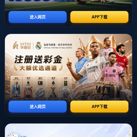
雄鹿队重建成功的基石。
**波蒂斯**明确提到的一点是，与字母哥并肩作战，每个队友都能感
受到减轻的压力。他不仅自己屡屡在关键时刻扛起球队，还总能找到
“让队友变得更好”的方式，无论是全场视野的传球，还是给队友创造
的防守空档。这种能力，让字母哥不仅仅被视为一个超级巨星，更是
团队的“润滑剂”。
---
### **实际案例：总冠军赛场上的威力**
这种团队性的最佳体现，可能要数2021年的总冠军赛。在雄鹿对凤凰
城太阳队的总决赛系列中，字母哥在攻防两端的统治力贯穿始终，甚
至在关键时刻完成了被外界誉为“世纪封盖”的精彩表现。但更重要的
是，他的领导力让任何一个队友都能够在适当时刻站出来，承担关键
责任——无论是米德尔顿的中距离投篮，还是波蒂斯在防守端的努
力。
**波蒂斯的表现**在总决赛中同样令人印象深刻，他拿下多场关键篮
板并做出重要贡献。而这些背后，无不反映字母哥的引导作用。正如
波蒂斯提及的那样：“扬尼斯的拼搏精神会感染整个队伍，他让每个人
都能找到属于自己的节奏，不断释放我们的潜能。”