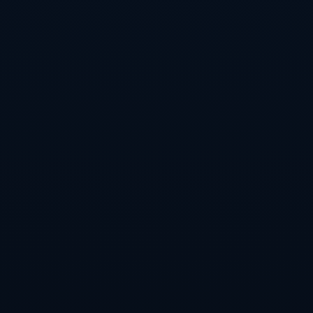
维尔纳作为德国队的锋线尖刀，他的速度和跑位无疑是世界级的。然
而，屡次关键时刻的射门偏离目标，令球迷和专家们倍感无奈。虽然
他在俱乐部表现可圈可点，但在国家队，他的**进球效率**却未能达
到预期。就像2020年欧洲杯上，他在对阵匈牙利的比赛中，错失单刀
的情景广为流传。这不仅影响了球员的心理状态，也对德国队的竞争
力造成一定影响。
相比之下，斯特林的情况则略有不同。作为英格兰队的重要攻击点，
斯特林的突破能力和小范围内的控球技术都是一流水准。然而，他在
门前的把握能力却时常为人诟病。例如，2021年欧洲杯英格兰对阵苏
格兰的比赛中，斯特林几次**绝佳机会**未能转化为进球，这对于一
支希望在国际舞台上大展宏图的球队来说，无疑是个巨大的遗憾。
那么，是什么导致了这两位球星在国家队表现不佳呢？首先，可以考