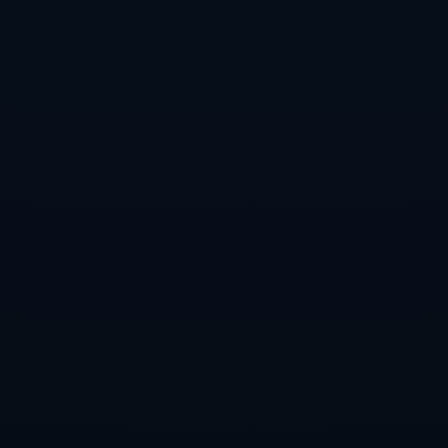
虑的是心态问题。在俱乐部，他们拥有更为稳定的战术体系和队友的
支持。而在国家队环境中，彼此之间的默契和战术磨合可能不如日常
俱乐部生活那样稳定，导致在关键时刻**心理压力倍增**。其次，教
练的战术安排和对球员的使用也可能对球员的表现产生巨大影响。