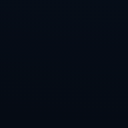
这套体系能够抵挡住曼城的高频传递进攻，足
极的区域控制和球员间的高效连接**。这让瓜
### **两强对决，机会为何稀缺？**