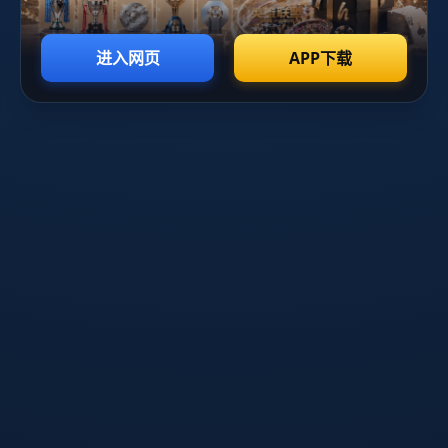
迫大師也有頂級防守球員！兩隊都
2026-07-07T20:29:06+08:00
守球员！两队都未创造太多机会！**
阿森纳展开激烈较量。赛后，曼城主帅瓜迪奥拉对比赛进
展现出卓越能力，更配备了一批**顶级防守球员**，形
球极致的战术博弈。这场比赛不仅让球迷津津乐道，也
了质的转变。从曾经以快速反击为核心的阵地战球队，
不止于表面”，他特别提到了阿森纳的防线**“极具韧性”
场托马斯·帕尔特伊在保护防守转换中的关键作用。