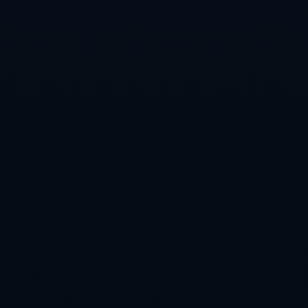
见其防守组织的科学性和严密性。相比传统意义上依靠回
迪奥拉的曼城也颇为头疼，“压迫大师”绝非虚名。