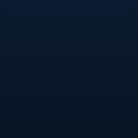
在与米兰的对决中，这种坚固的防线表现得尤为突出。波尔图凭借出
色的防守策略，成功以1-0击败对手，守卫到了全场比赛结束。他们的
**防御架构**成为赛事中的一道风景线，为球队后续的晋级铭刻下重
要的一笔。
**中场的灵魂与稳定**
波尔图的中场一直被视为球队的发动机和战术转换的核心。在21/22赛
季，乌里韦（Uribe）和奥利维拉（Oliveira）展示了惊人的二人组默契
配合能力。他们不仅在防守中提供支援，截断对手的进攻，而且在进
攻时通过**精准的长传和机敏的行动**，为前锋输送了无数有效的进