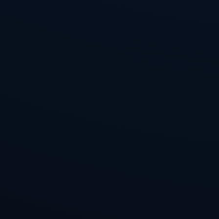
量。例如，在科曼梅開二度的比賽中，我們不
種多點開花的場景，是拜仁奪冠呼聲高的重要
### **結語**