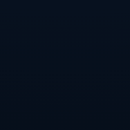
僅能感受到他的*速度和技巧優勢*，還能看到基米希、
原因。