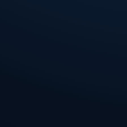
會，幫助格雷茨卡打進第二粒進球。這樣的表現
科曼能成為比賽英雄，源於他快速的突破能力
洞。對於拜仁來說，科曼狀態的持續火熱無疑
### **托利索世界波令人驚嘆，彰顯拜仁中場
除了科曼的光芒四射，拜仁的另外一位功臣當
接到一次解圍后的二點球控制，毫不猶豫在禁
了拜仁中場的恐怖實力。無論是托利索的遠射
都是他們能夠橫掃歐洲的重要基石。
### **馬競難破困局，防守反擊策略受阻**
馬德里競技素以堅韌的防守和反擊聞名，多年
雷斯領銜進攻線，但面對拜仁高位壓迫的打法
露出空缺，導致很早就被迫陷入追分的困境。
### **案例分析：統治力背後的關鍵因素**
拜仁之所以能夠在開局就如此摧枯拉朽，除了
現：高位逼搶讓對手無法從容地出球，前場進