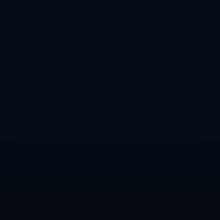
慕尼黑用令人窒息的進攻和穩健的防守再一次向全歐洲宣示
/21賽季剛剛拉開帷幕，拜仁的衛冕之旅將如何演繹，值
 梅西該如何選擇？.