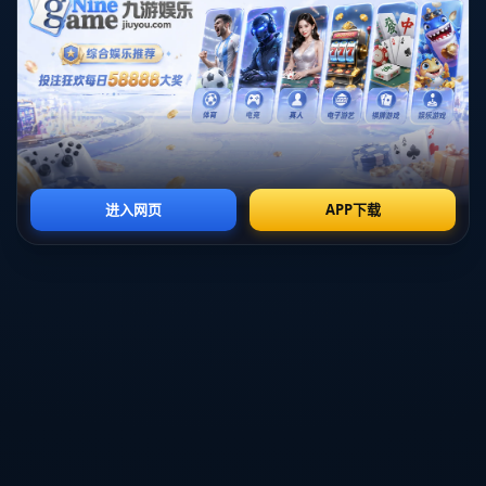
回顾本赛季与北京国安的一场较量，申花同样在进攻端遇到了困难。
那场比赛，申花虽然在控球上占优，但有效射门寥寥无几，最终与北
京国安0-0战平。这场比赛的情况与对阵青岛西海岸如出一辙，再次表
明申花在进攻端需要找到更加流畅和灵活的打法。
**对策与调整**